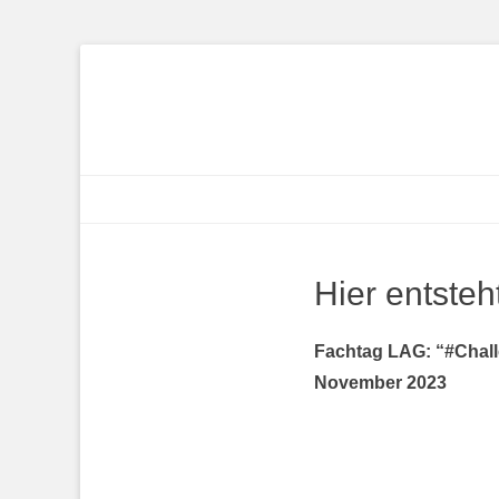
Landesarbeitsgem
Rheinland-Pfalz e
Primäres Menü
Zum
Inhalt
springen
Hier entsteh
Fachtag LAG: “#Challe
November 2023