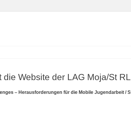
einschaft Mobile Jugen
.V.
t die Website der LAG Moja/St RL
nges – Herausforderungen für die Mobile Jugendarbeit / S