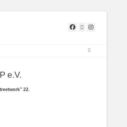
darbeit/Streetwork
Facebook
E-
Instagr
Mail
Suchen
P e.V.
treetwork” 22.